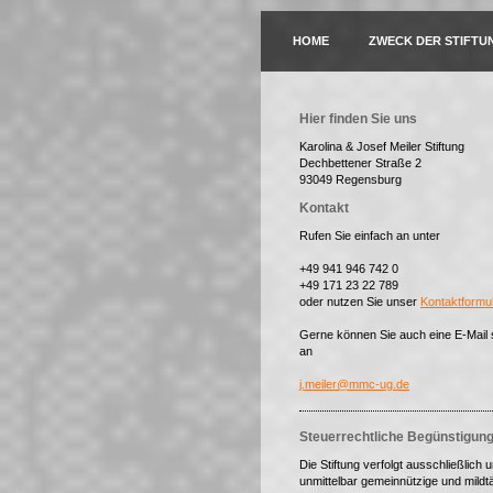
HOME
ZWECK DER STIFTU
Hier finden Sie uns
Karolina & Josef Meiler Stiftung
Dechbettener Straße 2
93049 Regensburg
Kontakt
Rufen Sie einfach an unter
+49 941 946 742 0
+49 171 23 22 789
oder nutzen Sie unser
Kontaktformul
Gerne können Sie auch eine E-Mail
an
j.meiler@mmc-ug.de
Steuerrechtliche Begünstigun
Die Stiftung verfolgt ausschließlich 
unmittelbar gemeinnützige und mildtä