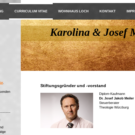
NG
CURRICULUM VITAE
WOHNHAUS LOCH
KONTAKT
IMP
Karolina & Josef M
ar
.
Stiftungsgründer und -vorstand
 senden
Diplom-Kaufmann
Dr. Josef Jakob Meiler
Steuerberater
Theologie Würzburg
g
und
tige