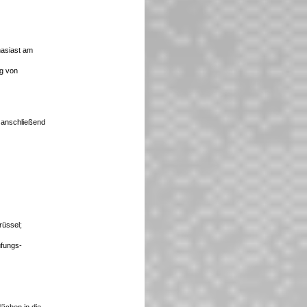
nasiast am
ng von
, anschließend
rüssel;
üfungs-