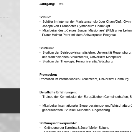
Jahrgang:
1960
Schule:
- Schüler im Internat der Maristenschulbrüder Cham/Opf., Gym
Joseph von-Fraunhofer Gymnasium Cham/Opf.
- Mitarbeiter des „Kreises Junger Missionare“ (KIM) unter Leitu
Frater Helmut Peter mit dem Schwerpunkt Exegese
0
Studium:
- Studium der Betriebswirtschaftslehre, Universität Regensburg
des französischen Steuerrechts, Universität Montpellier
- Studium der Theologie, Fernuniversität Würzburg
Promotion:
Promotion im internationalen Steuer­recht, Universität Hamburg
Berufliche Erfahrungen:
- Trainee der Kommission der Euro­päischen Gemeinschaften, B
- Mitarbeiter internationaler Steuer­beratungs- und Wirtschaftspr
gesellschaften, Brüssel, München, Regensburg
Stiftungsschwerpunkte:
- Gründung der Karolina & Josef Meiler Stiftung